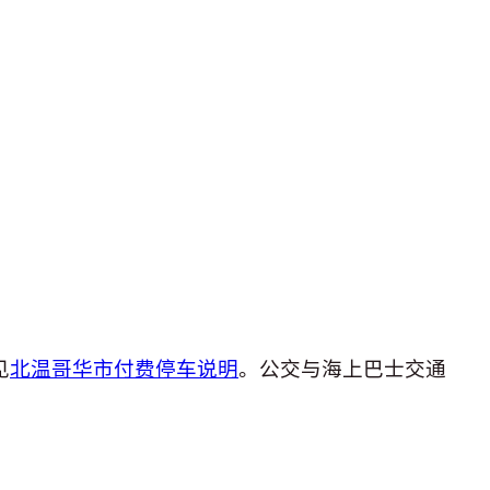
见
北温哥华市付费停车说明
。公交与海上巴士交通