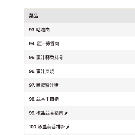
菜品
93.
咕噜肉
94.
蜜汁蒜香肉
95.
蜜汁蒜香排骨
96.
蜜汁叉烧
97.
黑椒蜜汁猪
98.
蒜香干煎猪
99.
椒盐蒜香猪肉
🌶
100.
椒盐蒜香排骨
🌶