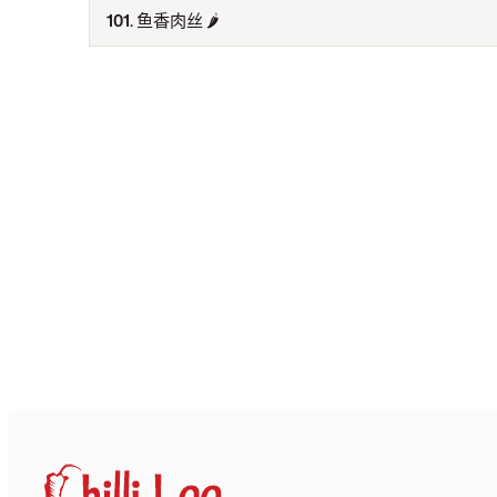
101.
鱼香肉丝
🌶